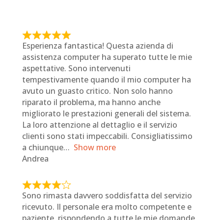
R
Esperienza fantastica! Questa azienda di
a
assistenza computer ha superato tutte le mie
t
aspettative. Sono intervenuti
e
tempestivamente quando il mio computer ha
d
avuto un guasto critico. Non solo hanno
5
riparato il problema, ma hanno anche
o
migliorato le prestazioni generali del sistema.
u
La loro attenzione al dettaglio e il servizio
t
clienti sono stati impeccabili. Consigliatissimo
o
a chiunque
Show more
f
Andrea
5
R
Sono rimasta davvero soddisfatta del servizio
a
ricevuto. Il personale era molto competente e
t
paziente, rispondendo a tutte le mie domande