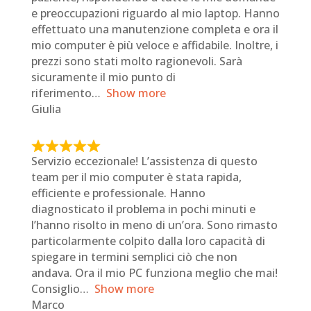
e
e preoccupazioni riguardo al mio laptop. Hanno
d
effettuato una manutenzione completa e ora il
4
mio computer è più veloce e affidabile. Inoltre, i
o
prezzi sono stati molto ragionevoli. Sarà
u
sicuramente il mio punto di
t
riferimento
Show more
o
Giulia
f
5
R
Servizio eccezionale! L’assistenza di questo
a
team per il mio computer è stata rapida,
t
efficiente e professionale. Hanno
e
diagnosticato il problema in pochi minuti e
d
l’hanno risolto in meno di un’ora. Sono rimasto
5
particolarmente colpito dalla loro capacità di
o
spiegare in termini semplici ciò che non
u
andava. Ora il mio PC funziona meglio che mai!
t
Consiglio
Show more
o
Marco