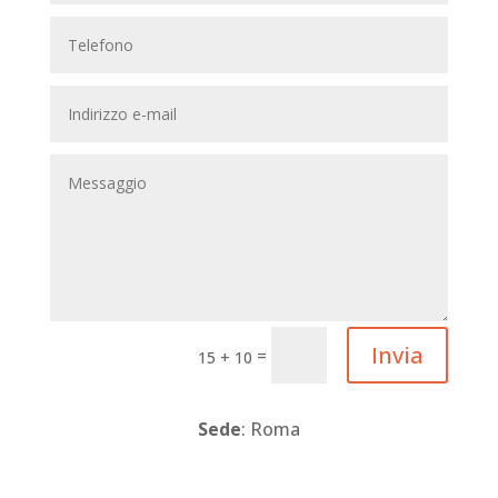
Invia
=
15 + 10
Sede
: Roma